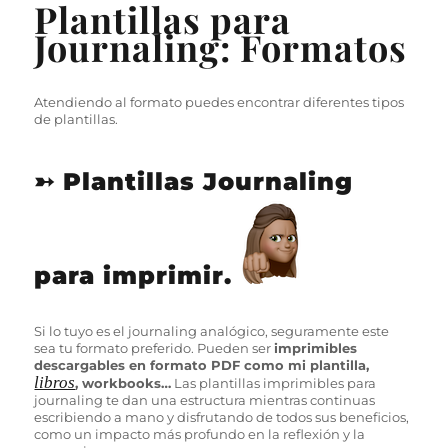
Plantillas para
Journaling: Formatos
Atendiendo al formato puedes encontrar diferentes tipos
de plantillas.
➳ Plantillas Journaling
para imprimir.
Si lo tuyo es el journaling analógico, seguramente este
sea tu formato preferido. Pueden ser
imprimibles
descargables en formato PDF como mi plantilla,
libros
, workbooks…
Las plantillas imprimibles para
journaling te dan una estructura mientras continuas
escribiendo a mano y disfrutando de todos sus beneficios,
como un impacto más profundo en la reflexión y la