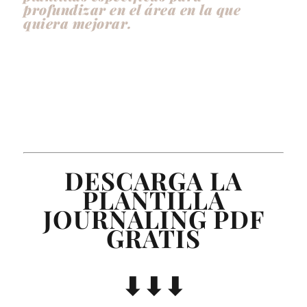
profundizar en el área en la que
quiera mejorar.
DESCARGA LA
PLANTILLA
JOURNALING PDF
GRATIS
⬇︎⬇︎⬇︎