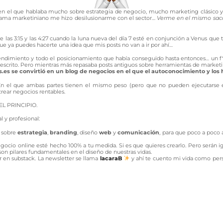
 el que hablaba mucho sobre estrategia de negocio, mucho marketing clásico y a
orama marketiniano me hizo desilusionarme con el sector…
Verme en el mismo saco 
las 3:15 y las 4:27 cuando la luna nueva del día 7 esté en conjunción a Venus que tus
 que ya puedes hacerte una idea que mis posts no van a ir por ahí…
rendimiento y todo el posicionamiento que había conseguido hasta entonces… un 
a escrito. Pero mientras más repasaba posts antiguos sobre herramientas de market
.es se convirtió en un blog de negocios en el que el autoconocimiento y los
l. En el que ambas partes tienen el mismo peso (pero que no pueden ejecutarse 
crear negocios rentables.
EL PRINCIPIO.
l y profesional:
s sobre
estrategia
,
branding
, diseño
web
y
comunicación
, para que poco a poco 
ocio online esté hecho 100% a tu medida. Si es que quieres crearlo. Pero serán igu
on pilares fundamentales en el diseño de nuestras vidas.
er en substack. La newsletter se llama
lacaraB
y ahí te cuento mi vida como per