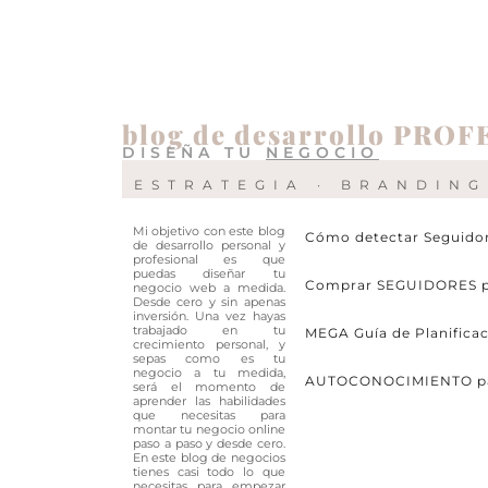
blog de desarrollo PRO
DISEÑA TU
NEGOCIO
ESTRATEGIA · BRANDING
Mi objetivo con este blog
Cómo detectar Seguido
de desarrollo personal y
profesional es que
puedas diseñar tu
Comprar SEGUIDORES pa
negocio web a medida.
Desde cero y sin apenas
inversión. Una vez hayas
trabajado en tu
MEGA Guía de Planificac
crecimiento personal, y
sepas como es tu
negocio a tu medida,
AUTOCONOCIMIENTO para 
será el momento de
aprender las habilidades
que necesitas para
montar tu negocio online
paso a paso y desde cero.
En este blog de negocios
tienes casi todo lo que
necesitas para empezar