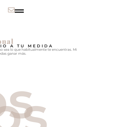
onal
IO A TU MEDIDA
no sea lo que habitualmente te encuentras. Mi
uedas ganar más.
os
os