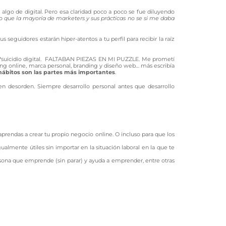
lgo de digital. Pero esa claridad poco a poco se fue diluyendo
que la mayoría de marketers y sus prácticas no se si me daba
 seguidores estarán hiper-atentos a tu perfil para recibir la raíz
f*suicidio digital. FALTABAN PIEZAS EN MI PUZZLE. Me prometí
ing online, marca personal, branding y diseño web… más escribía
 hábitos son las partes más importantes
.
en desorden. Siempre desarrollo personal antes que desarrollo
aprendas a crear tu propio negocio online. O incluso para que los
almente útiles sin importar en la situación laboral en la que te
sona que emprende (sin parar) y ayuda a emprender, entre otras