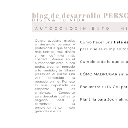
blog de desarrollo PER
DISEÑA TU
VIDA
AUTOCONOCIMIENTO · M
Quiero ayudarte gracias
Como hacer una
lista 
al desarrollo personal y
profesional a que tengas
para que se cumplan to
más tiempo, más dinero
y en definitiva más
libertad. Porque sin el
Cumple todo lo que te p
autoconocimiento nunca
podrás crear un negocio
a tu medida y te faltarán
piezas en el puzzle una
CÓMO MADRUGAR sin esfue
vez construido tu
negocio online. Por eso
lo más importante es
Encuentra tu IKIGAI par
empezar por los
cimientos. Conocerte
para descubrir cual es tu
Plantilla para Journalin
negocio ideal y
comenzar tu
emprendimiento con
garantía de éxito.