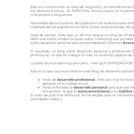
Este era inicialmente un blog de negocios y emprendimiento en
por diversos motivos… EL PRINCIPAL: Entrar (a saco) en el pan
más pereza o vergüenza
.
Necesitaba desvincularme del publica en tus redes sociales entre 
cuadrada de tus seguidores en likes. (Entre otras prácticas). Así
Dejé de escribir, hasta que un día me cargué mi blog de emp
darle una vuelta a todos los posts sobre marketing que ya habí
sobre desarrollo personal para emprendedores. Entonces
bvaras
El resultado: un blog sobre desarrollo personal y profesiona
profesional). Ya que sin trabajar en esto no seremos capaces de 
La parte técnica está muy bien pero… HAY QUE EMPEZAR POR 
Esto es lo que vas a encontrar en este blog de desarrollo persona
Posts de
desarrollo profesional
. Artículos mas técnico
apliques en tu trabajo actual.
Posts enfocados al
desarrollo personal
para que ese neg
encuentres. Ya que el
autoconocimiento
y los
hábitos
s
El resto de post más reflexivos, los he dejado para mi newslett
actividades vitales ;)