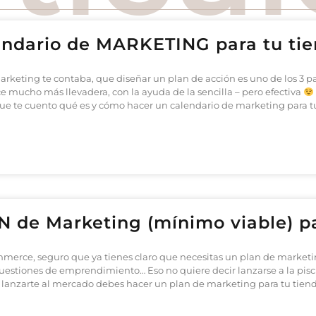
ndario de MARKETING para tu tie
arketing te contaba, que diseñar un plan de acción es uno de los 3 
e mucho más llevadera, con la ayuda de la sencilla – pero efectiva
, que te cuento qué es y cómo hacer un calendario de marketing para 
 de Marketing (mínimo viable) pa
mmerce, seguro que ya tienes claro que necesitas un plan de marketi
estiones de emprendimiento… Eso no quiere decir lanzarse a la piscina 
 lanzarte al mercado debes hacer un plan de marketing para tu tienda 