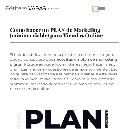
Bárbara
VARAS
DISEÑO DE NEGOCIOS WEB A MEDIDA
Como hacer un PLAN de Marketing
(mínimo viable) para Tiendas Online
Si has decidido a montar tu propio e-commerce, seguro
que ya tienes claro que
necesitas un plan de marketing
digital
. Porque aunque hoy en día, es mejor hacer más y
planificar menos en cuestiones de emprendimiento… Eso
no quiere decir lanzarse a la piscina sin saber si está vacía
(esto ya lo hice un día yo por ti)
. Como mínimo, antes de
lanzarte al mercado debes hacer un plan de marketing
para tu tienda online.