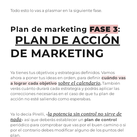
Todo esto lo vas a plasmar en la siguiente fase.
Plan de marketing
FASE 3
:
PLAN DE ACCIÓN
DE MARKETING
Ya tienes tus objetivos y estrategias definidos. Vamos
ahora a poner tus ideas en orden, para definir
cuándo vas
sobre el calendario
a lograr cada objetivo
.
También
verás cuánto durará cada estrategia y podrás aplicar las
correcciones necesarias en el caso de que tu plan de
acción no esté saliendo como esperabas.
la potencia sin control no sirve de
Ya lo decía Pirelli, «
nada
» así que deberás establecer un
plan de control
periódico para comprobar que vas por el buen camino o si
por el contrario debes modificar alguno de los puntos del
plan.