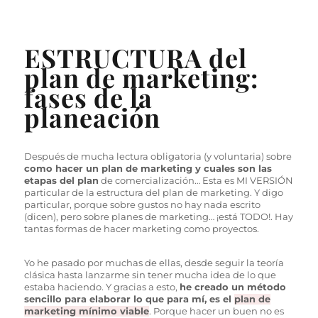
ESTRUCTURA del
plan de marketing:
fases de la
planeación
Después de mucha lectura obligatoria (y voluntaria) sobre
como hacer un plan de marketing y cuales son las
etapas del plan
de comercialización… Esta es MI VERSIÓN
particular de la estructura del plan de marketing. Y digo
particular, porque sobre gustos no hay nada escrito
(dicen), pero sobre planes de marketing… ¡está TODO!. Hay
tantas formas de hacer marketing como proyectos.
Yo he pasado por muchas de ellas, desde seguir la teoría
clásica hasta lanzarme sin tener mucha idea de lo que
estaba haciendo. Y gracias a esto,
he creado un método
sencillo para elaborar lo que para mí, es el
plan de
marketing mínimo viable
. Porque hacer un buen no es