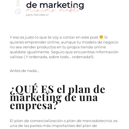
Y eso es justo lo que te voy a contar en este post
Si
quieres emprender online, aunque tu modelo de negocio
no sea vender productos en tu propia tienda online
quédate igualmente. Seguro que encuentras información
valiosa ( Y ordenada, sobre todo… ordenada!!).
Antes de nada…
¿QUÉ ES el plan de
marketing de una
empresa?
El
plan de comercialización o plan de mercadotecnia
, es
una de las partes más importantes del plan de